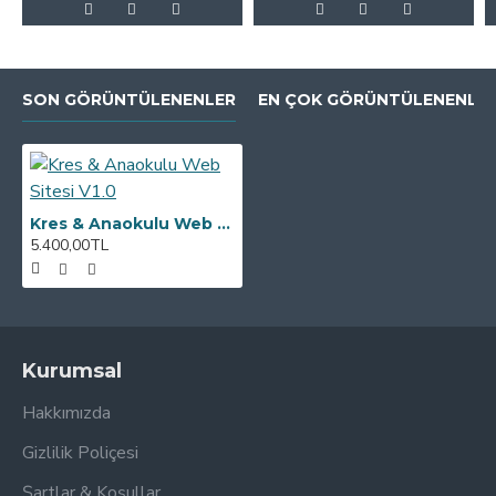
SON GÖRÜNTÜLENENLER
EN ÇOK GÖRÜNTÜLENENLE
Kres & Anaokulu Web Sitesi V1.0
5.400,00TL
Kurumsal
Hakkımızda
Gizlilik Poliçesi
Şartlar & Koşullar