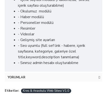
içerik sayfası oluşturabilme)
- Okulumuz modülü
- Haber modülü
- Personeller modülü
- Resimler
- Videolar
- Gelişmiş site ayarları
- Seo uyumlu (full sef link - habere, içerik
sayfasına, kategoriye, galeriye özel
title,keyword,description tanımlama)
- Sınırsız admin hesabı oluşturabilme
YORUMLAR
Etiketler:
Kres & Anaokulu Web Sitesi V1.0