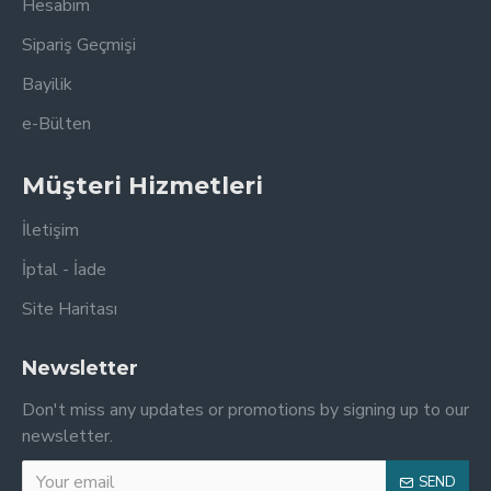
Hesabım
Sipariş Geçmişi
Bayilik
e-Bülten
Müşteri Hizmetleri
İletişim
İptal - İade
Site Haritası
Newsletter
Don't miss any updates or promotions by signing up to our
newsletter.
SEND