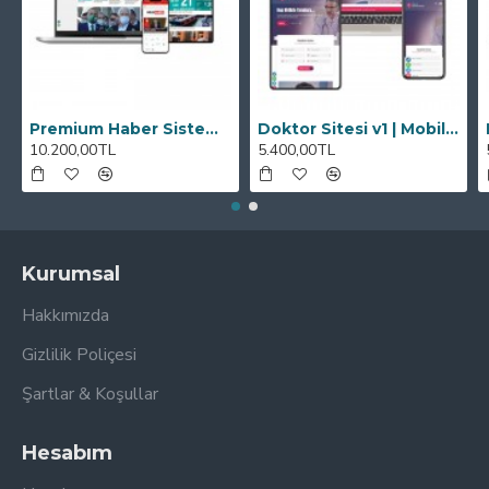
Premium Haber Sistemi (Google News Uyumlu ve 9 Adet Haber Botlu)
Doktor Sitesi v1 | Mobil Uyumlu, SEO Dostu Yönetilebilir Web Sitesi
10.200,00TL
5.400,00TL
Kurumsal
Hakkımızda
Gizlilik Poliçesi
Şartlar & Koşullar
Hesabım