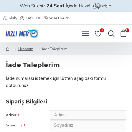
Web Siteniz
24 Saat
İçinde Hazır!
İletişim
GIRIŞ
KAYIT OL
WHATSAPP
0
0
Hesabım
İade Taleplerim
İade Taleplerim
İade numarası istemek için lütfen aşağıdaki formu
doldurunuz.
Sipariş Bilgileri
Adınız
Soyadınız