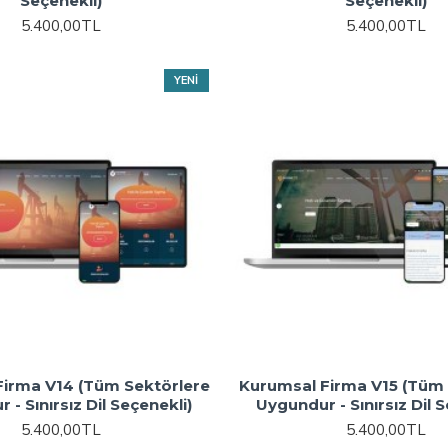
Seçenekli)
Seçenekli)
5.400,00TL
5.400,00TL
YENI
Firma V14 (Tüm Sektörlere
Kurumsal Firma V15 (Tüm 
 - Sınırsız Dil Seçenekli)
Uygundur - Sınırsız Dil S
5.400,00TL
5.400,00TL