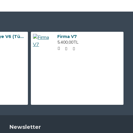
Dernek & Belediye V6 (Tüm Sektörlere Uygundur - Sınırsız Dil Seçenekli)
Firma V7
5.400,00TL
Newsletter