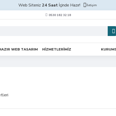
Web Siteniz
24 Saat
İçinde Hazır!
İletişim
0530 182 32 18
HAZIR WEB TASARIM
HIZMETLERIMIZ
KURUM
tleri