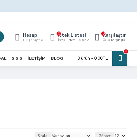
0
0
Hesap
İstek Listesi
Karşılaştır
Giriş / Kayıt Ol
İstek Listemi Düzenle
Ürün Karşılaştır
0
0 ürün - 0,00TL
SAL
S.S.S
İLETIŞIM
BLOG
Sırala:
Göster: