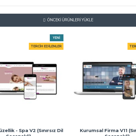
ÖNCEKI ÜRÜNLERI YÜKLE
YENI
TERCIH EDILENLER
TER
zellik - Spa V2 (Sınırsız Dil
Kurumsal Firma V11 (Sın