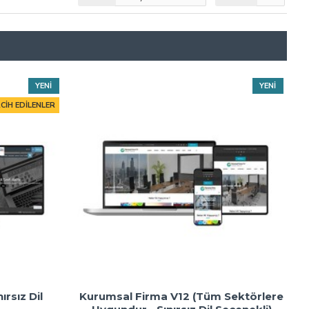
YENI
YENI
CIH EDILENLER
ırsız Dil
Kurumsal Firma V12 (Tüm Sektörlere