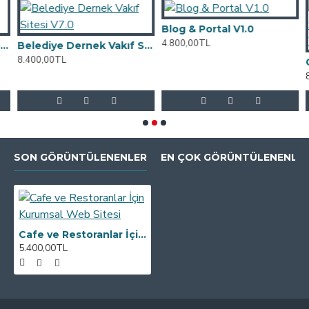
Blog & Portal V1.0
4.800,00TL
ek Vakıf Sitesi V5.0
Belediye Dernek Vakıf Sitesi V7.0
8.400,00TL
8
SON GÖRÜNTÜLENENLER
EN ÇOK GÖRÜNTÜLENENLE
Cafe ve Restoranlar İçin Kurumsal Web Sitesi
5.400,00TL