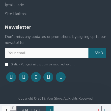
İptal - İade
Site Haritası
Newsletter
Don't miss any updates or promotions by signing up to our
newsletter.
SEND
Gizlilik Poliçesi
'ni okudum ve kabul ediyorum.
Copyright © 2019, Your Store, All Rights Reserved
SEPETE EKLE