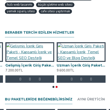
hızlı web tasarımı
küçük işletme web sitesi
yemek sipariş sitesi
cafe sitesi yaptırmak
BERABER TERCIH EDILEN HIZMETLER
eb Siteniz için Hazırlık ve İçerik Desteği
Gelişmiş İçerik Giriş Paketi - Kapsamlı İçerik ve Temel SEO Desteği
Uzman İçerik Giriş Paketi - Kapsamlı İçerik, Temel SEO ve Blog Desteği
7.200,00TL
9.600,00TL
BU PAKETLERIDE BEĞENEBILIRSINIZ
AYNI ÜRETICININ