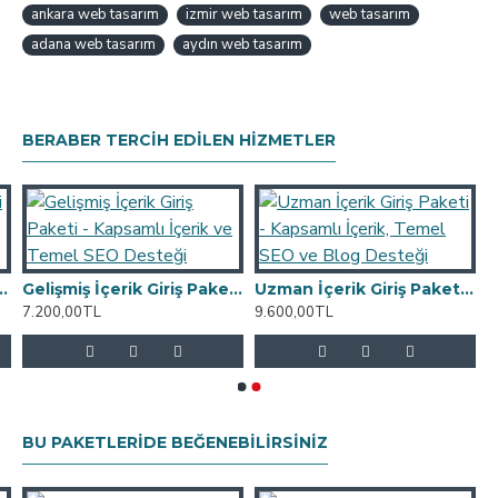
ankara web tasarım
izmir web tasarım
web tasarım
adana web tasarım
aydın web tasarım
BERABER TERCIH EDILEN HIZMETLER
eb Siteniz için Hazırlık ve İçerik Desteği
Gelişmiş İçerik Giriş Paketi - Kapsamlı İçerik ve Temel SEO Desteği
Uzman İçerik Giriş Paketi - Kapsamlı İçerik, Temel SEO ve Blog Desteği
7.200,00TL
9.600,00TL
BU PAKETLERIDE BEĞENEBILIRSINIZ