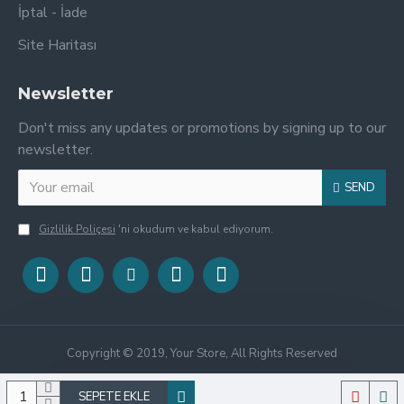
İptal - İade
Site Haritası
Newsletter
Don't miss any updates or promotions by signing up to our
newsletter.
SEND
Gizlilik Poliçesi
'ni okudum ve kabul ediyorum.
Copyright © 2019, Your Store, All Rights Reserved
SEPETE EKLE