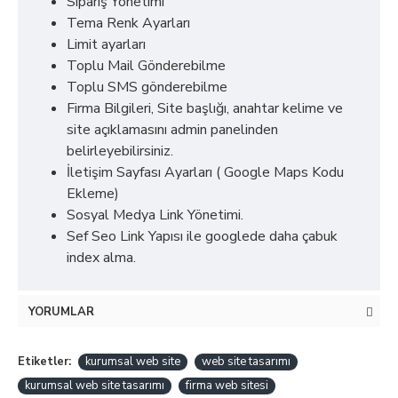
Sipariş Yönetimi
Tema Renk Ayarları
Limit ayarları
Toplu Mail Gönderebilme
Toplu SMS gönderebilme
Firma Bilgileri, Site başlığı, anahtar kelime ve
site açıklamasını admin panelinden
belirleyebilirsiniz.
İletişim Sayfası Ayarları ( Google Maps Kodu
Ekleme)
Sosyal Medya Link Yönetimi.
Sef Seo Link Yapısı ile googlede daha çabuk
index alma.
YORUMLAR
Etiketler:
kurumsal web site
web site tasarımı
kurumsal web site tasarımı
firma web sitesi