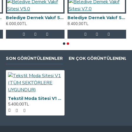
b Sitesi V1.0
Belediye Dernek Vakıf Sitesi V5.0
Belediye Dernek Vakıf Sitesi V7.0
6.000,00TL
8.400,00TL
SON GÖRÜNTÜLENENLER
EN ÇOK GÖRÜNTÜLENENLE
Tekstil Moda Sitesi V1 (TÜM SEKTÖRLERE UYGUNDUR)
5.400,00TL